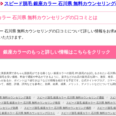
スピード脱毛 銀座カラー 石川県 無料カウンセリン
カラー 石川県 無料カウンセリングの口コミとは
ラー 石川県 無料カウンセリングの口コミについて詳しい情報をお求
いただけます。
銀座カラーのもっと詳しい情報はこちらをクリック
美肌美潤で赤ちゃん肌脱毛ができる痛くない 銀座カラーの脱毛 IPL脱毛のお試しをされたい石川
ス脱毛を安い価格、料金で通販や申込ができるように、楽天などのお店の販売店を調べ、激安、格安
ルがあるか、ポイントは？値引きは？などの情報を紹介する予定です。公式サイトやブログ、コマー
べて、感想、評価、評判などを参考に、効果、結果、成果、メリット、デメリットなどについても調
県 無料カウンセリング激安
/
スピード脱毛 銀座カラー 石川県 無料カウンセリング通販
/
スピ
ード脱毛 銀座カラー 石川県 無料カウンセリング格安
/
スピード脱毛 銀座カラー 石川県 無料カ
ウンセリング効果
/
スピード脱毛 銀座カラー 石川県 無料カウンセリング感想
/
スピード脱毛 銀
 銀座カラー 石川県 無料カウンセリング口コミ
/
スピード脱毛 銀座カラー 石川県 無料カウン