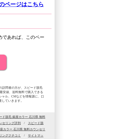
グのページはこちら
めであれば、このペー
県の訪問者の方が、スピード脱毛
、最安値、送料無料で購入できる
シャル、CMなどを情報源に、口
査していきます。
ード脱毛 銀座カラー 石川県 無料
ウンセリング評判
/
スピード脱
座カラー 石川県 無料カウンセリ
セリングクチコミ
/
サイトマッ